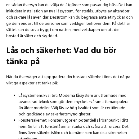
en sådan översyn kan du välja de åtgärder som passar dig bäst. Det kan
inkludera installation av nya låssystem, fönsterlås, utbyte av altandörr
och säkrare lås även där. Dessutom kan du begränsa antalet nycklar och
ge dem endast till de personer som verkligen behöver dem. På det här
sättet kan du sova tryggt om natten, med vetskapen om att din
bostad är säker och skyddad.
Lås och säkerhet: Vad du bör
tänka på
När du överväger att uppgradera din bostads säkerhet finns det några
viktiga aspekter att tänka på:
Låssystemens kvalitet: Moderna låssystem är utformade med
avancerad teknik som gör dem mycket svårare att manipulera
än äldre modeller. Välj lås av hög kvalitet som är certifierade
och godkända av säkerhetsmyndigheter.
Fönstersäkerhet: Fönster utgör en potentiell sårbar punkt i ditt
hem. Se till att fönsterlåsen är starka och svåra att forcera. Det
finns även säkerhetsfilm och barriärer som kan öka säkerheten