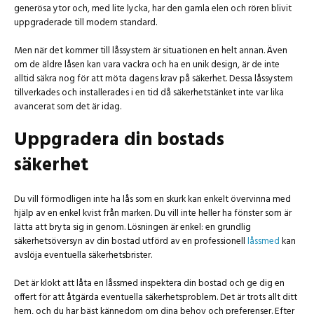
generösa ytor och, med lite lycka, har den gamla elen och rören blivit
uppgraderade till modern standard.
Men när det kommer till låssystem är situationen en helt annan. Även
om de äldre låsen kan vara vackra och ha en unik design, är de inte
alltid säkra nog för att möta dagens krav på säkerhet. Dessa låssystem
tillverkades och installerades i en tid då säkerhetstänket inte var lika
avancerat som det är idag.
Uppgradera din bostads
säkerhet
Du vill förmodligen inte ha lås som en skurk kan enkelt övervinna med
hjälp av en enkel kvist från marken. Du vill inte heller ha fönster som är
lätta att bryta sig in genom. Lösningen är enkel: en grundlig
säkerhetsöversyn av din bostad utförd av en professionell
låssmed
kan
avslöja eventuella säkerhetsbrister.
Det är klokt att låta en låssmed inspektera din bostad och ge dig en
offert för att åtgärda eventuella säkerhetsproblem. Det är trots allt ditt
hem, och du har bäst kännedom om dina behov och preferenser. Efter