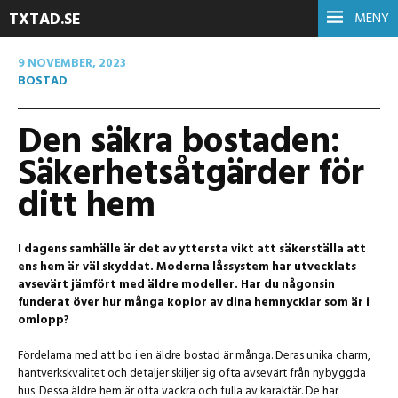
TXTAD.SE
MENY
9 NOVEMBER, 2023
BOSTAD
Den säkra bostaden:
Säkerhetsåtgärder för
ditt hem
I dagens samhälle är det av yttersta vikt att säkerställa att
ens hem är väl skyddat. Moderna låssystem har utvecklats
avsevärt jämfört med äldre modeller. Har du någonsin
funderat över hur många kopior av dina hemnycklar som är i
omlopp?
Fördelarna med att bo i en äldre bostad är många. Deras unika charm,
hantverkskvalitet och detaljer skiljer sig ofta avsevärt från nybyggda
hus. Dessa äldre hem är ofta vackra och fulla av karaktär. De har