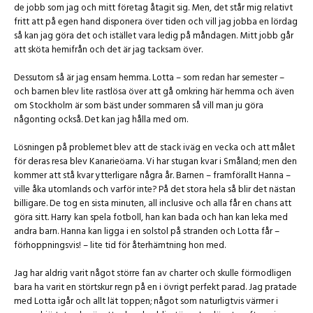
de jobb som jag och mitt företag åtagit sig. Men, det står mig relativt
fritt att på egen hand disponera över tiden och vill jag jobba en lördag
så kan jag göra det och istället vara ledig på måndagen. Mitt jobb går
att sköta hemifrån och det är jag tacksam över.
Dessutom så är jag ensam hemma. Lotta – som redan har semester –
och barnen blev lite rastlösa över att gå omkring här hemma och även
om Stockholm är som bäst under sommaren så vill man ju göra
någonting också. Det kan jag hålla med om.
Lösningen på problemet blev att de stack iväg en vecka och att målet
för deras resa blev Kanarieöarna. Vi har stugan kvar i Småland; men den
kommer att stå kvar ytterligare några år. Barnen – framförallt Hanna –
ville åka utomlands och varför inte? På det stora hela så blir det nästan
billigare. De tog en sista minuten, all inclusive och alla får en chans att
göra sitt. Harry kan spela fotboll, han kan bada och han kan leka med
andra barn. Hanna kan ligga i en solstol på stranden och Lotta får –
förhoppningsvis! – lite tid för återhämtning hon med.
Jag har aldrig varit något större fan av charter och skulle förmodligen
bara ha varit en störtskur regn på en i övrigt perfekt parad. Jag pratade
med Lotta igår och allt lät toppen; något som naturligtvis värmer i