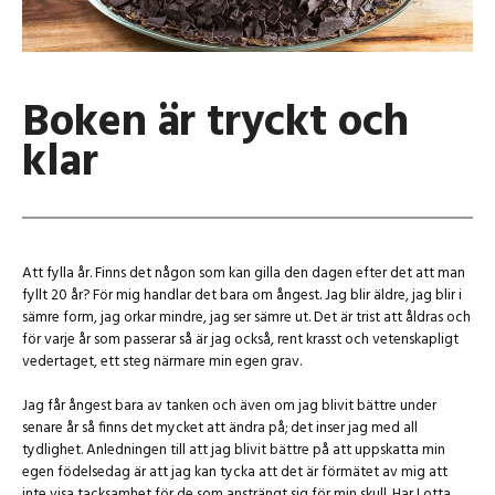
Boken är tryckt och
klar
Att fylla år. Finns det någon som kan gilla den dagen efter det att man
fyllt 20 år? För mig handlar det bara om ångest. Jag blir äldre, jag blir i
sämre form, jag orkar mindre, jag ser sämre ut. Det är trist att åldras och
för varje år som passerar så är jag också, rent krasst och vetenskapligt
vedertaget, ett steg närmare min egen grav.
Jag får ångest bara av tanken och även om jag blivit bättre under
senare år så finns det mycket att ändra på; det inser jag med all
tydlighet. Anledningen till att jag blivit bättre på att uppskatta min
egen födelsedag är att jag kan tycka att det är förmätet av mig att
inte visa tacksamhet för de som ansträngt sig för min skull. Har Lotta