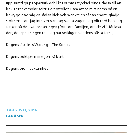
upp samtliga pappersark och låtit samma tryckeri binda dessa till en
bok. I ett exemplar. Mitt! Helt otroligt. Bara att se mitt namn på en
bokrygg gav mig en sådan kick och skänkte en sådan enorm glädje –
stolthet! – att jag inte vet vart jag ska ta vägen. Jag blir rörd bara jag
tänker på det. Att sedan ingen (förutom familjen, om de vill) får läsa
den; det spelar ingen roll. Jag har verkligen världens bästa familj.
Dagens låt: He´s Waiting – The Sonics
Dagens boktips: min egen, så klart.
Dagens ord: Tacksamhet
3 AUGUSTI, 2016
FADÄSER