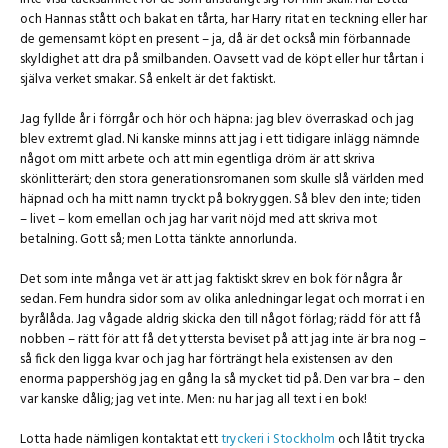
och Hannas stått och bakat en tårta, har Harry ritat en teckning eller har
de gemensamt köpt en present – ja, då är det också min förbannade
skyldighet att dra på smilbanden. Oavsett vad de köpt eller hur tårtan i
själva verket smakar. Så enkelt är det faktiskt.
Jag fyllde år i förrgår och hör och häpna: jag blev överraskad och jag
blev extremt glad. Ni kanske minns att jag i ett tidigare inlägg nämnde
något om mitt arbete och att min egentliga dröm är att skriva
skönlitterärt; den stora generationsromanen som skulle slå världen med
häpnad och ha mitt namn tryckt på bokryggen. Så blev den inte; tiden
– livet – kom emellan och jag har varit nöjd med att skriva mot
betalning. Gott så; men Lotta tänkte annorlunda.
Det som inte många vet är att jag faktiskt skrev en bok för några år
sedan. Fem hundra sidor som av olika anledningar legat och morrat i en
byrålåda. Jag vågade aldrig skicka den till något förlag; rädd för att få
nobben – rätt för att få det yttersta beviset på att jag inte är bra nog –
så fick den ligga kvar och jag har förträngt hela existensen av den
enorma pappershög jag en gång la så mycket tid på. Den var bra – den
var kanske dålig; jag vet inte. Men: nu har jag all text i en bok!
Lotta hade nämligen kontaktat ett
tryckeri i Stockholm
och låtit trycka