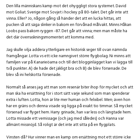
Den lilla människans kamp mot det ohyggligt stora systemet. David
mot Goliat. Sverige mot Sovjet i hockey på 80-talet. Det går inte att
vinna. Eller? Jo, någon gång så händer det att en lucka hittas, att
pucken så att säga slinker in bakom en förvånad målvakt. Minns Håkan
Loobs pass bakom ryggen -87. Det går att vinna; men man måste ha
det där överraskningsmomentet att komma med.
Jag skulle vilja addera ytterligare en historisk seger till ovan nämnda
framgångar. Lotta vs ett icke namngivet större flygbolag. Ni minns att
familjen var på Kanarieöarna och till det blogginlägget kan vi lägga till
två punkter. A) de hade det jäkligt bra och B) de blev försenade. De
blev så ini helskotta försenade.
Normalt så anses jag att man som resenär biter ihop för mycket och att
man ska ha ersättning för i stort sätt varje sekund som man spenderar
extra i luften. Lotta, hon är lite mer human och felxibel. Men; även hon
har en gräns och denna visade sig ligga på exakt tio timmar. Så mycket
försenad var flyget hem. Harry grinade, han var less och längtade hem.
Lotta missade ett vernissage (och jag med således) och Hanna var
allmänt missnöjd. Så roligt är det inte att sitta på en flygplats.
Vinsten då? Hur vinner man en kamp om ersättning mot ett större icke