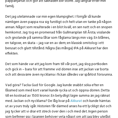
pappahjärtat och gör att saknaden blir större. Jag längtar efter min
familj.
Det jag utelämnade var min egen klumpighet. I förrgår så kunde
nämligen även pappa roa sig furstligt och helt utan en tanke på någon
annan. Något som resulterade i en blöt kväll, en sen natt och en snopen
hemkomst. Jag tog en promenad från Gullmarsplan till Årsta; visslande
och gnolande på samma låtar som fåglarna längs min väg. En blåmes,
en talgoxe, en skata – jag var en av dem; en klassisk ornitolog i ett
berusat och glatt tillstånd. Några (läs många) IPA på Akkurat har den
effekten.
Det som hände var att jag kom fram till vår port, jag slog portkoden
och gick in – bara för att framme vid dörren inse att jackan var borta
och att dessvärre även nycklarna i fickan således var spårlöst försvunna.
Vad göra? Tacka Gud för Google. Jag kunde snabbt söka efter en
låssmed som med kort varsel kunde rycka ut och öppna dörren. Detta
till en kostnad av 1500 kronor. En betydligt lägre summa än jag räknat
med. Jackan och nycklarna? De låg kvar på
Akkurat
och kunde hämtas
ut av yours truly igår. Historien får därmed anses ha ett lyckligt slut och
jag tycker att vi drar ett streck över den i och med det. Ingen person
som befinner sig i Spanien behöver veta något om att jag blev utelåst