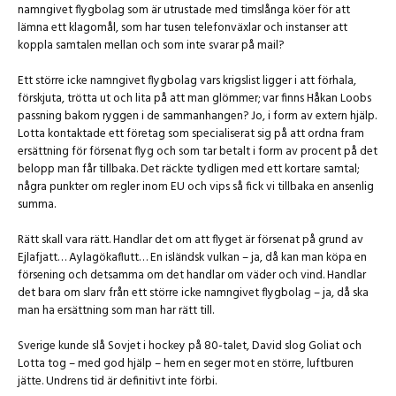
namngivet flygbolag som är utrustade med timslånga köer för att
lämna ett klagomål, som har tusen telefonväxlar och instanser att
koppla samtalen mellan och som inte svarar på mail?
Ett större icke namngivet flygbolag vars krigslist ligger i att förhala,
förskjuta, trötta ut och lita på att man glömmer; var finns Håkan Loobs
passning bakom ryggen i de sammanhangen? Jo, i form av extern hjälp.
Lotta kontaktade ett företag som specialiserat sig på att ordna fram
ersättning för försenat flyg och som tar betalt i form av procent på det
belopp man får tillbaka. Det räckte tydligen med ett kortare samtal;
några punkter om regler inom EU och vips så fick vi tillbaka en ansenlig
summa.
Rätt skall vara rätt. Handlar det om att flyget är försenat på grund av
Ejlafjatt… Aylagökaflutt… En isländsk vulkan – ja, då kan man köpa en
försening och detsamma om det handlar om väder och vind. Handlar
det bara om slarv från ett större icke namngivet flygbolag – ja, då ska
man ha ersättning som man har rätt till.
Sverige kunde slå Sovjet i hockey på 80-talet, David slog Goliat och
Lotta tog – med god hjälp – hem en seger mot en större, luftburen
jätte. Undrens tid är definitivt inte förbi.