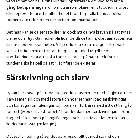
verksamhet och hålla dina kunder uppdaterade om vad som är på
gång. Det spelar ingen roll om du är rörmokare i en Stockholmsförort
eller representerar ett multinationellt företag – alla behöver olika
former av text för intern och extern kommunikation.
Det man kan se de senaste åren är dock att de nya kraven på att synas
online och i tryckta medier blir lidande då det är mycket annat som ska
hinnas med i verksamheten. Att producera stora mängder text varje
vecka tar tid, men det är samtidigt viktigt med regelbundna
uppdateringar för att ni ska fortsätta synas på nätet och för att
kunderna ska ha pejl på att ni fortfarande existerar.
Särskrivning och slarv
Tyvärr har kravet på att det ska produceras mer text också gjort att det
slarvas mer. Till och med i stora tidningar ser man idag särskrivningar
och konstiga formuleringar som bara kan förklaras med att det har gått
för fort. (Med ett visst förbehåll för det där med särskrivningarna som
nog också kan bero på anglifieringen och att inte ens lärare i skolan
korrigerar misstagen längre.)
Oavsett anledning så ser det oprofessionellt ut med stavfel och