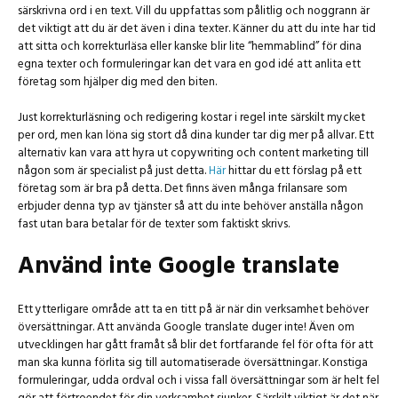
särskrivna ord i en text. Vill du uppfattas som pålitlig och noggrann är
det viktigt att du är det även i dina texter. Känner du att du inte har tid
att sitta och korrekturläsa eller kanske blir lite “hemmablind” för dina
egna texter och formuleringar kan det vara en god idé att anlita ett
företag som hjälper dig med den biten.
Just korrekturläsning och redigering kostar i regel inte särskilt mycket
per ord, men kan löna sig stort då dina kunder tar dig mer på allvar. Ett
alternativ kan vara att hyra ut copywriting och content marketing till
någon som är specialist på just detta.
Här
hittar du ett förslag på ett
företag som är bra på detta. Det finns även många frilansare som
erbjuder denna typ av tjänster så att du inte behöver anställa någon
fast utan bara betalar för de texter som faktiskt skrivs.
Använd inte Google translate
Ett ytterligare område att ta en titt på är när din verksamhet behöver
översättningar. Att använda Google translate duger inte! Även om
utvecklingen har gått framåt så blir det fortfarande fel för ofta för att
man ska kunna förlita sig till automatiserade översättningar. Konstiga
formuleringar, udda ordval och i vissa fall översättningar som är helt fel