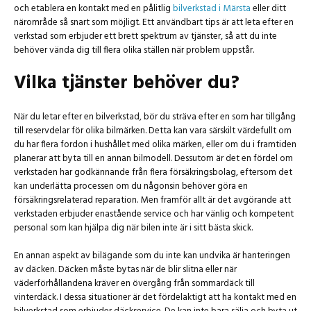
och etablera en kontakt med en pålitlig
bilverkstad i Märsta
eller ditt
närområde så snart som möjligt. Ett användbart tips är att leta efter en
verkstad som erbjuder ett brett spektrum av tjänster, så att du inte
behöver vända dig till flera olika ställen när problem uppstår.
Vilka tjänster behöver du?
När du letar efter en bilverkstad, bör du sträva efter en som har tillgång
till reservdelar för olika bilmärken. Detta kan vara särskilt värdefullt om
du har flera fordon i hushållet med olika märken, eller om du i framtiden
planerar att byta till en annan bilmodell. Dessutom är det en fördel om
verkstaden har godkännande från flera försäkringsbolag, eftersom det
kan underlätta processen om du någonsin behöver göra en
försäkringsrelaterad reparation. Men framför allt är det avgörande att
verkstaden erbjuder enastående service och har vänlig och kompetent
personal som kan hjälpa dig när bilen inte är i sitt bästa skick.
En annan aspekt av bilägande som du inte kan undvika är hanteringen
av däcken. Däcken måste bytas när de blir slitna eller när
väderförhållandena kräver en övergång från sommardäck till
vinterdäck. I dessa situationer är det fördelaktigt att ha kontakt med en