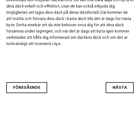
bilverkstad som erbjuder däckservice. De kan inte bara sälja och byta ut
dina däck enkelt och effektivt, utan de kan också erbjuda dig
möjligheten att lagra dina däck på deras däckhotell. Där kommer de
att tvätta och förvara dina däck i bästa skick tills det är dags för nästa
byte. Detta innebär att du inte behöver oroa dig för att dina däck
försämras under lagringen, och när det är dags att byta igen kommer
verkstaden att hålla dig informerad om däckens skick och om det är
nödvändigt att investera i nya.
Inläggsnavigering
FÖREGÅENDE
NÄSTA