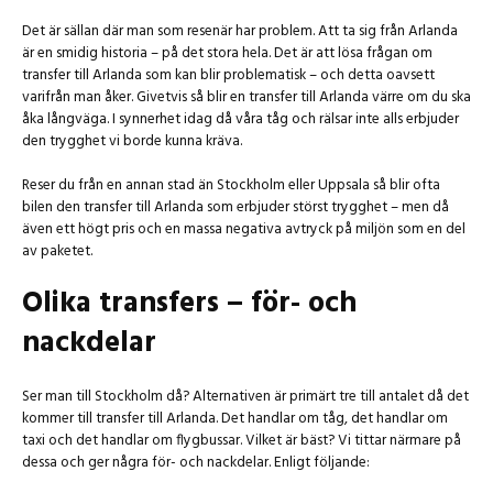
Det är sällan där man som resenär har problem. Att ta sig från Arlanda
är en smidig historia – på det stora hela. Det är att lösa frågan om
transfer till Arlanda som kan blir problematisk – och detta oavsett
varifrån man åker. Givetvis så blir en transfer till Arlanda värre om du ska
åka långväga. I synnerhet idag då våra tåg och rälsar inte alls erbjuder
den trygghet vi borde kunna kräva.
Reser du från en annan stad än Stockholm eller Uppsala så blir ofta
bilen den transfer till Arlanda som erbjuder störst trygghet – men då
även ett högt pris och en massa negativa avtryck på miljön som en del
av paketet.
Olika transfers – för- och
nackdelar
Ser man till Stockholm då? Alternativen är primärt tre till antalet då det
kommer till transfer till Arlanda. Det handlar om tåg, det handlar om
taxi och det handlar om flygbussar. Vilket är bäst? Vi tittar närmare på
dessa och ger några för- och nackdelar. Enligt följande: