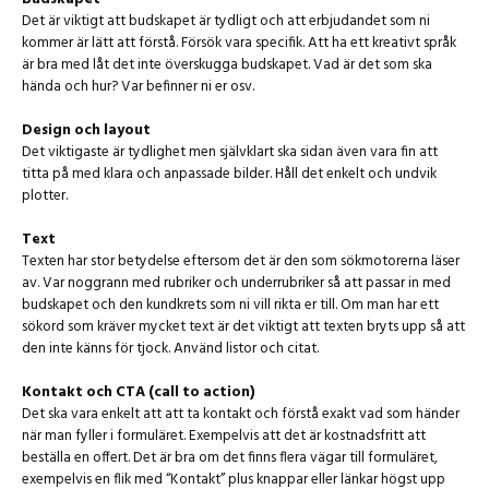
Det är viktigt att budskapet är tydligt och att erbjudandet som ni
kommer är lätt att förstå. Försök vara specifik. Att ha ett kreativt språk
är bra med låt det inte överskugga budskapet. Vad är det som ska
hända och hur? Var befinner ni er osv.
Design och layout
Det viktigaste är tydlighet men självklart ska sidan även vara fin att
titta på med klara och anpassade bilder. Håll det enkelt och undvik
plotter.
Text
Texten har stor betydelse eftersom det är den som sökmotorerna läser
av. Var noggrann med rubriker och underrubriker så att passar in med
budskapet och den kundkrets som ni vill rikta er till. Om man har ett
sökord som kräver mycket text är det viktigt att texten bryts upp så att
den inte känns för tjock. Använd listor och citat.
Kontakt och CTA (call to action)
Det ska vara enkelt att att ta kontakt och förstå exakt vad som händer
när man fyller i formuläret. Exempelvis att det är kostnadsfritt att
beställa en offert. Det är bra om det finns flera vägar till formuläret,
exempelvis en flik med “Kontakt” plus knappar eller länkar högst upp