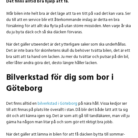
Det finns alltid bra hjälp att få.
Mår bilen inte helt bra är det läge att ta en titt på vad det kan vara. Ser
du till att en service blir ett återkommande inslag är detta en bra
försäkring för att allt ska flyta på utan större missöden. Men varje år ska
du ju byta däck och så ska däcken förvaras.
När det gäller utseendet är det ytterligare saker som ska underhållas.
Det är inte bara för skönhetens skull du behöver tvätta bilen, det är ett
bra sätt att ta hand om lacken. Ju mer du tvättar och putsar på din bil,
eller låter andra göra det, desto längre håller lacken.
Bilverkstad för dig som bor i
Göteborg
Det finns alltid en
bilverkstad i Göteborg
på nära håll. Vissa kedjor ser
till att finnas på plats lite överallt i stan. Då blir det både lätt att ta sig
dit och att känna igen sig. Det är som att gå till tandläkaren, man vill ju
gärna ha någon man litar på och som gör ett riktigt bra jobb.
När det gäller att lämna in bilen för att få däcken bytta till sommar-