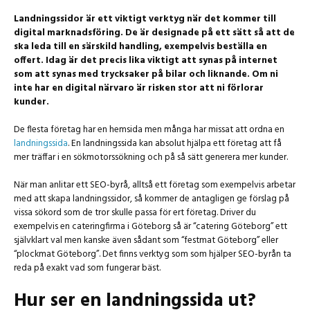
Landningssidor är ett viktigt verktyg när det kommer till
digital marknadsföring. De är designade på ett sätt så att de
ska leda till en särskild handling, exempelvis beställa en
offert. Idag är det precis lika viktigt att synas på internet
som att synas med trycksaker på bilar och liknande. Om ni
inte har en digital närvaro är risken stor att ni förlorar
kunder.
De flesta företag har en hemsida men många har missat att ordna en
landningssida
. En landningssida kan absolut hjälpa ett företag att få
mer träffar i en sökmotorssökning och på så sätt generera mer kunder.
När man anlitar ett SEO-byrå, alltså ett företag som exempelvis arbetar
med att skapa landningssidor, så kommer de antagligen ge förslag på
vissa sökord som de tror skulle passa för ert företag. Driver du
exempelvis en cateringfirma i Göteborg så är “catering Göteborg” ett
självklart val men kanske även sådant som “festmat Göteborg” eller
“plockmat Göteborg”. Det finns verktyg som som hjälper SEO-byrån ta
reda på exakt vad som fungerar bäst.
Hur ser en landningssida ut?