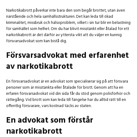
Narkotikabrott påverkar inte bara den som begår brottet, utan även
närstående och hela samhällsstrukturen. Det kan leda till ökad
kriminalitet, missbruk och hälsoproblem, vilket i sin tur blir en belastning
för samhället som helhet. Om du har blivit misstänkt eller åtalad för ett
narkotikabrott är det därför av yttersta vikt att du väljer en kunnig
försvarsadvokat som kan bistå dig.
Försvarsadvokat med erfarenhet
av narkotikabrott
En försvarsadvokat är en advokat som specialiserar sig på att försvara
personer som är misstänkta eller åtalade för brott. Genom att ha en
erfaren försvarsadvokat vid din sida får du stöd genom polisförhör och
rättegång. Vid brott som kan leda till fängelse har du alltid rätt till en
offentlig försvarare, vars kostnad täcks av staten.
En advokat som förstår
narkotikabrott