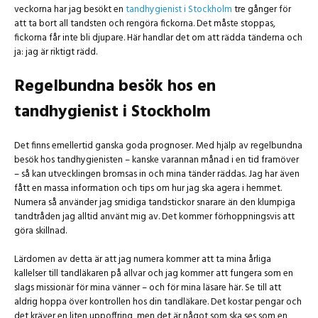
veckorna har jag besökt en
tandhygienist i Stockholm
tre gånger för
att ta bort all tandsten och rengöra fickorna. Det måste stoppas,
fickorna får inte bli djupare. Här handlar det om att rädda tänderna och
ja: jag är riktigt rädd.
Regelbundna besök hos en
tandhygienist i Stockholm
Det finns emellertid ganska goda prognoser. Med hjälp av regelbundna
besök hos tandhygienisten – kanske varannan månad i en tid framöver
– så kan utvecklingen bromsas in och mina tänder räddas. Jag har även
fått en massa information och tips om hur jag ska agera i hemmet.
Numera så använder jag smidiga tandstickor snarare än den klumpiga
tandtråden jag alltid använt mig av. Det kommer förhoppningsvis att
göra skillnad.
Lärdomen av detta är att jag numera kommer att ta mina årliga
kallelser till tandläkaren på allvar och jag kommer att fungera som en
slags missionär för mina vänner – och för mina läsare här. Se till att
aldrig hoppa över kontrollen hos din tandläkare. Det kostar pengar och
det kräver en liten uppoffring, men det är något som ska ses som en