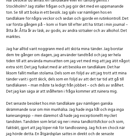
När besökte du senast en tandläkare eller en tandhygienist i
Stockholm? Jag ställer frågan och jag gör det med en uppmanande
ton. Se till att boka in ett besök. Jag själv var nämligen hos en
tandläkare för några veckor och sedan och gjorde en rutinkontroll. Det
var första gången på – kom vi fram till efter att ha tittat i min journal –
åtta år. Åtta år av läsk, av godis, av andra sötsaker och av alkohol. Det
märktes.
Jag har alltid varit noggrann med att sköta mina tänder. Jag borstar
dem tre gånger om dagen, jag använder tandtråd och jag ser hela
tiden till att använda munvatten om jag vet med mig att jag ätit något
extra sött. Det jag fuskat med är att besöka en tandläkare. Det har
liksom fallit mellan stolarna. Dels som en följd av att jag trott att mina
tänder varit i gott skick, dels som en följd av att det tar tid att gå till
tandläkaren – man måste ta ledigt från jobbet – och dels av snålhet.
Det jag kan säga är att snålheten i fråga kommer att ruinera mig.
Det senaste besöket hos min tandläkare gav nämligen ganska
skrämmande svar om min munhälsa. Jag hade inga hål och inga inga
kariesangrepp – men däremot så hade jag exceptionellt mycket
tandsten. Tandsten som letat sig ner i mina tandköttsfickor och som,
faktiskt, gjort att jag löper risk för tandlossning. Jag fick en chock när
jag hörde detta. En åtgärdsplan sattes in direkt och de senaste