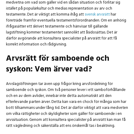
medvetna om vad som gäller vid en sådan situation och förlitar sig
istället på populärkultur och medias representation av arv och
testamente. Det är viktigt att komma ihåg att
svensk arvsrätt
har
företräde framför eventuella testamentsförordnanden. Om en anhörig
ifrågasätter ett skrivet testamente och hänvisar till gällande
lagstiftning kommer testamentet sannolikt att åsidosättas. Det är
därför avgörande att konsultera specialister på arvsrätt för att få
korrekt information och rådgivning.
Arvsrätt för samboende och
syskon: Vem ärver vad?
Arvslagstiftningen tar även upp frågor kring arvsfördelning för
samboende och syskon. Om två personer lever i ett samboförhållande
och en av dem avlider, innebär inte detta automatiskt att den
efterlevande parten ärver. Detta kan vara en chock för många som har
bott tillsammans under lång tid. Det är därför viktigt att vara medveten
om vilka rättigheter och skyldigheter som gäller för samboende i en
arvssituation. Genom att konsultera specialister på arvsrätt kan man få
rätt vägledning och säkerställa att ens önskemål tas i beaktning.