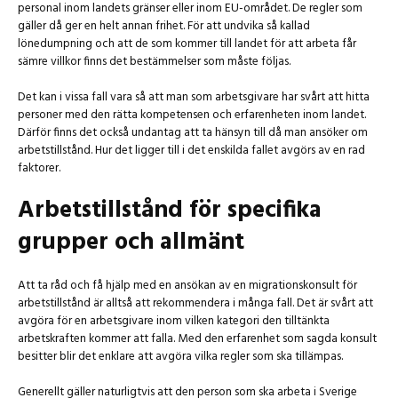
personal inom landets gränser eller inom EU-området. De regler som
gäller då ger en helt annan frihet. För att undvika så kallad
lönedumpning och att de som kommer till landet för att arbeta får
sämre villkor finns det bestämmelser som måste följas.
Det kan i vissa fall vara så att man som arbetsgivare har svårt att hitta
personer med den rätta kompetensen och erfarenheten inom landet.
Därför finns det också undantag att ta hänsyn till då man ansöker om
arbetstillstånd. Hur det ligger till i det enskilda fallet avgörs av en rad
faktorer.
Arbetstillstånd för specifika
grupper och allmänt
Att ta råd och få hjälp med en ansökan av en migrationskonsult för
arbetstillstånd är alltså att rekommendera i många fall. Det är svårt att
avgöra för en arbetsgivare inom vilken kategori den tilltänkta
arbetskraften kommer att falla. Med den erfarenhet som sagda konsult
besitter blir det enklare att avgöra vilka regler som ska tillämpas.
Generellt gäller naturligtvis att den person som ska arbeta i Sverige