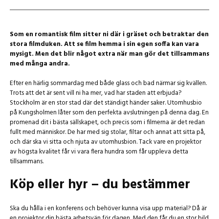
Som en romantisk film sitter ni där i gräset och betraktar den
stora filmduken. Att se film hemma i sin egen soffa kan vara
mysigt. Men det blir något extra när man gör det tillsammans
med många andra.
Efter en härlig sommardag med både glass och bad närmar sig kvällen.
Trots att det är sent vill ni ha mer, vad har staden att erbjuda?
Stockholm är en stor stad där det ständigt händer saker. Utomhusbio
på Kungsholmen låter som den perfekta avslutningen på denna dag. En
promenad dit i bästa sällskapet, och precis som i filmerna är det redan
fullt med människor. De har med sig stolar, filtar och annat att sitta på,
och där ska vi sitta och njuta av utomhusbion. Tack vare en projektor
av högsta kvalitet får vi vara flera hundra som får uppleva detta
tillsammans.
Köp eller hyr – du bestämmer
Ska du hålla i en konferens och behöver kunna visa upp material? Då är
en projektor din bästa arbetsvän för dagen. Med den får du en stor bild