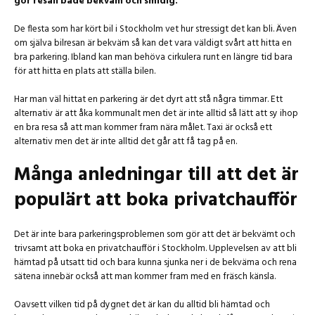
gör resan både bekväm och smidig.
De flesta som har kört bil i Stockholm vet hur stressigt det kan bli. Även
om själva bilresan är bekväm så kan det vara väldigt svårt att hitta en
bra parkering. Ibland kan man behöva cirkulera runt en längre tid bara
för att hitta en plats att ställa bilen.
Har man väl hittat en parkering är det dyrt att stå några timmar. Ett
alternativ är att åka kommunalt men det är inte alltid så lätt att sy ihop
en bra resa så att man kommer fram nära målet. Taxi är också ett
alternativ men det är inte alltid det går att få tag på en.
Många anledningar till att det är
populärt att boka privatchaufför
Det är inte bara parkeringsproblemen som gör att det är bekvämt och
trivsamt att boka en privatchaufför i Stockholm. Upplevelsen av att bli
hämtad på utsatt tid och bara kunna sjunka ner i de bekväma och rena
sätena innebär också att man kommer fram med en fräsch känsla.
Oavsett vilken tid på dygnet det är kan du alltid bli hämtad och