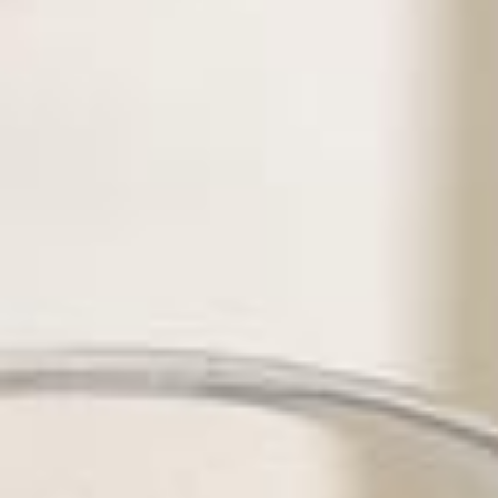
Skönt somm
17 juni, 2016
Läs mer