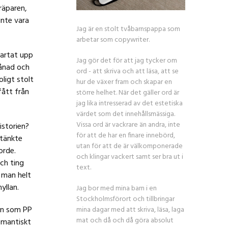
räparen,
inte vara
Jag är en stolt tvåbarnspappa som
arbetar som copywriter.
tartat upp
Jag gör det för att jag tycker om
månad och
ord - att skriva och att läsa, att se
ligt stolt
hur de växer fram och skapar en
fått från
större helhet. När det gäller ord är
jag lika intresserad av det estetiska
värdet som det innehållsmässiga.
Vissa ord är vackrare än andra, inte
istorien?
för att de har en finare innebörd,
 tänkte
utan för att de är välkomponerade
orde.
och klingar vackert samt ser bra ut i
ch ting
text.
a man helt
yllan.
Jag bor med mina barn i en
Stockholmsförort och tillbringar
men som PP
mina dagar med att skriva, läsa, laga
mat och då och då göra absolut
omantiskt