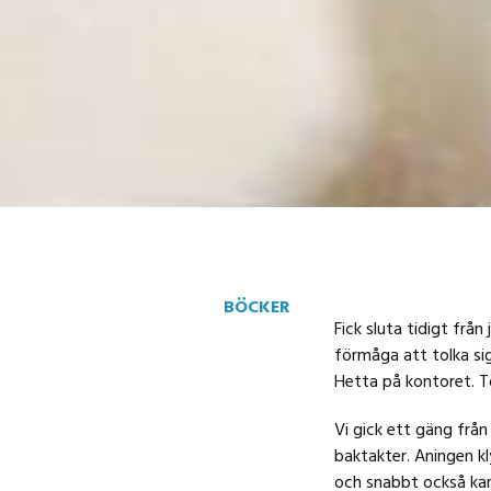
BÖCKER
Fick sluta tidigt från
förmåga att tolka sig
Hetta på kontoret. Tör
Vi gick ett gäng frå
baktakter. Aningen kly
och snabbt också kan 