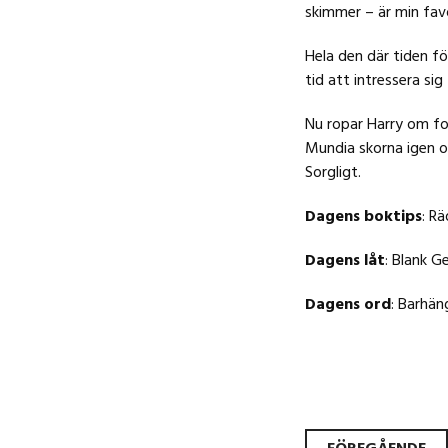
skimmer – är min favo
Hela den där tiden för
tid att intressera sig
Nu ropar Harry om fo
Mundia skorna igen oc
Sorgligt.
Dagens boktips
: Rä
Dagens låt
: Blank G
Dagens ord
: Barhän