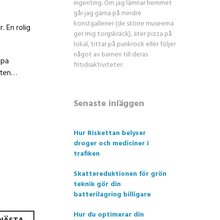
ingenting. Om jag lämnar hemmet
går jag gärna på mindre
konstgallerier (de större museerna
. En rolig
ger mig torgskräck), äter pizza på
lokal, tittar på punkrock eller följer
något av barnen till deras
opa
fritidsaktiviteter.
esten…
Senaste inläggen
Hur Riskettan belyser
droger och mediciner i
trafiken
Skattereduktionen för grön
teknik gör din
batterilagring billigare
Hur du optimerar din