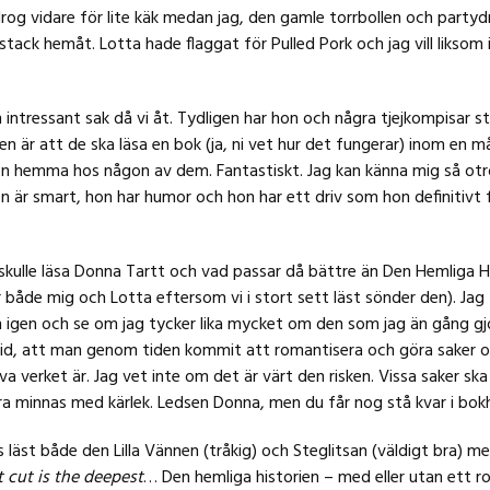
drog vidare för lite käk medan jag, den gamle torrbollen och partyd
tack hemåt. Lotta hade flaggat för Pulled Pork och jag vill liksom 
intressant sak då vi åt. Tydligen har hon och några tjejkompisar s
en är att de ska läsa en bok (ja, ni vet hur det fungerar) inom en 
en hemma hos någon av dem. Fantastiskt. Jag kan känna mig så otro
n är smart, hon har humor och hon har ett driv som hon definitivt 
skulle läsa Donna Tartt och vad passar då bättre än Den Hemliga H
ör både mig och Lotta eftersom vi i stort sett läst sönder den). Jag
n igen och se om jag tycker lika mycket om den som jag än gång gj
lltid, att man genom tiden kommit att romantisera och göra saker o
älva verket är. Jag vet inte om det är värt den risken. Vissa saker sk
ara minnas med kärlek. Ledsen Donna, men du får nog stå kvar i bokh
vis läst både den Lilla Vännen (tråkig) och Steglitsan (väldigt bra) 
t cut is the deepest
… Den hemliga historien – med eller utan ett r