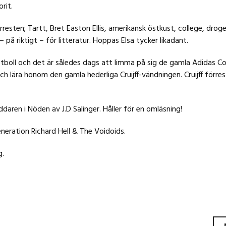
rit.
resten; Tartt, Bret Easton Ellis, amerikansk östkust, college, droger
 – på riktigt – för litteratur. Hoppas Elsa tycker likadant.
tboll och det är således dags att limma på sig de gamla Adidas C
h lära honom den gamla hederliga Cruijff-vändningen. Cruijff förr
ddaren i Nöden av J.D Salinger. Håller för en omläsning!
eneration Richard Hell & The Voidoids.
g.