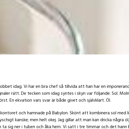
 jobbet idag. Vi har en bra chef så tillvida att han har en imponeran
naler rätt. De tecken som idag syntes i skyn var följande: Sol. Molnf
st. En ekvation vars svar är både givet och självklart. Öl.
n kontoret och hamnade på Babylon. Skönt att kombinera sol med li
schigt kanske; men helt okej. Jag gillar att man kan dricka några öl, 
ta sig ner i tuben och åka hem. Vi satt i tre timmar och det hann b