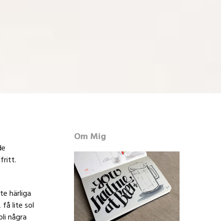
Om Mig
de
ritt.
te härliga
få lite sol
li några