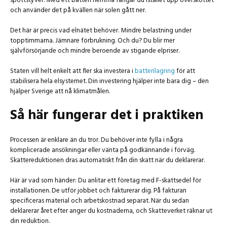
spottstyver. Med ett batteri hemma fångar du istället upp överskottet
och använder det på kvällen när solen gått ner.
Det här är precis vad elnätet behöver. Mindre belastning under
topptimmarna. Jämnare förbrukning. Och du? Du blir mer
självförsörjande och mindre beroende av stigande elpriser.
Staten vill helt enkelt att fler ska investera i
batterilagring
för att
stabilisera hela elsystemet. Din investering hjälper inte bara dig – den
hjälper Sverige att nå klimatmålen.
Så här fungerar det i praktiken
Processen är enklare än du tror. Du behöver inte fylla i några
komplicerade ansökningar eller vänta på godkännande i förväg.
Skattereduktionen dras automatiskt från din skatt när du deklarerar.
Här är vad som händer: Du anlitar ett företag med F-skattsedel för
installationen. De utför jobbet och fakturerar dig. På fakturan
specificeras material och arbetskostnad separat. När du sedan
deklarerar året efter anger du kostnaderna, och Skatteverket räknar ut
din reduktion.