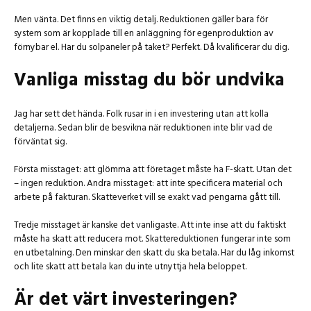
Men vänta. Det finns en viktig detalj. Reduktionen gäller bara för
system som är kopplade till en anläggning för egenproduktion av
förnybar el. Har du solpaneler på taket? Perfekt. Då kvalificerar du dig.
Vanliga misstag du bör undvika
Jag har sett det hända. Folk rusar in i en investering utan att kolla
detaljerna. Sedan blir de besvikna när reduktionen inte blir vad de
förväntat sig.
Första misstaget: att glömma att företaget måste ha F-skatt. Utan det
– ingen reduktion. Andra misstaget: att inte specificera material och
arbete på fakturan. Skatteverket vill se exakt vad pengarna gått till.
Tredje misstaget är kanske det vanligaste. Att inte inse att du faktiskt
måste ha skatt att reducera mot. Skattereduktionen fungerar inte som
en utbetalning. Den minskar den skatt du ska betala. Har du låg inkomst
och lite skatt att betala kan du inte utnyttja hela beloppet.
Är det värt investeringen?