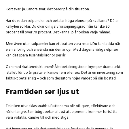
Kort svar: ja. Längre svar: det beror på din situation.
Har du redan solpaneler och betalar höga elpriser på kvällarna? Då är
kalkylen solklar. Du ökar din självförsörjningsgrad från kanske 30
procent till över 70 procent. Det känns i plånboken varje månad.
Men även utan solpaneler kan ett batteri vara smart. Du kan ladda när
elen är billig och använda när den är dyr. Med dagens rörliga elpriser
kan det spara tusentals kronor per år.
Och med skattereduktionen? Återbetalningstiden krymper dramatiskt.
Istället för tio år pratar vi kanske fem eller sex. Det är en investering som
faktiskt betalar sig – och som dessutom höjer värdet på din bostad.
Framtiden ser ljus ut
Tekniken utvecklas snabbt. Batterierna blir billigare, effektivare och
håller längre. Samtidigt pekar allt på att elpriserna kommer fortsätta
vara volatila. Kanske till och med stiga.