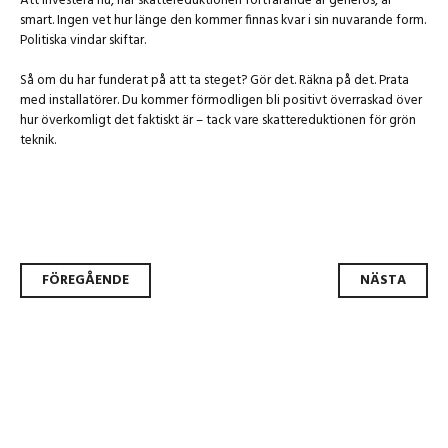
Att investera nu, när skattereduktionen fortfarande är generös, är
smart. Ingen vet hur länge den kommer finnas kvar i sin nuvarande form.
Politiska vindar skiftar.
Så om du har funderat på att ta steget? Gör det. Räkna på det. Prata
med installatörer. Du kommer förmodligen bli positivt överraskad över
hur överkomligt det faktiskt är – tack vare skattereduktionen för grön
teknik.
Inläggsnavigering
FÖREGÅENDE
NÄSTA