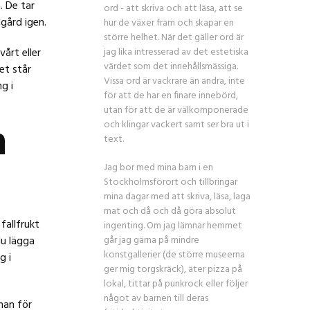
. De tar
ord - att skriva och att läsa, att se
dgård igen.
hur de växer fram och skapar en
större helhet. När det gäller ord är
jag lika intresserad av det estetiska
årt eller
värdet som det innehållsmässiga.
et står
Vissa ord är vackrare än andra, inte
g i
för att de har en finare innebörd,
utan för att de är välkomponerade
n
och klingar vackert samt ser bra ut i
text.
Jag bor med mina barn i en
Stockholmsförort och tillbringar
mina dagar med att skriva, läsa, laga
mat och då och då göra absolut
fallfrukt
ingenting. Om jag lämnar hemmet
går jag gärna på mindre
du lägga
konstgallerier (de större museerna
g i
ger mig torgskräck), äter pizza på
lokal, tittar på punkrock eller följer
något av barnen till deras
man för