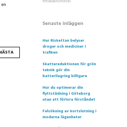
fritidsaktiviteter.
d en
Senaste inläggen
Hur Riskettan belyser
droger och mediciner i
NÄSTA
trafiken
Skattereduktionen för grön
teknik gör din
batterilagring billigare
Hur du optimerar din
flyttstädning i Göteborg
utan att förlora förståndet
Felsökning av kortslutning i
moderna lägenheter