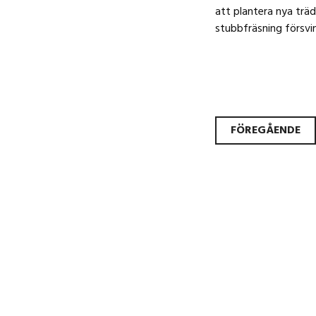
att plantera nya träd
stubbfräsning försvin
Inlä
FÖREGÅENDE