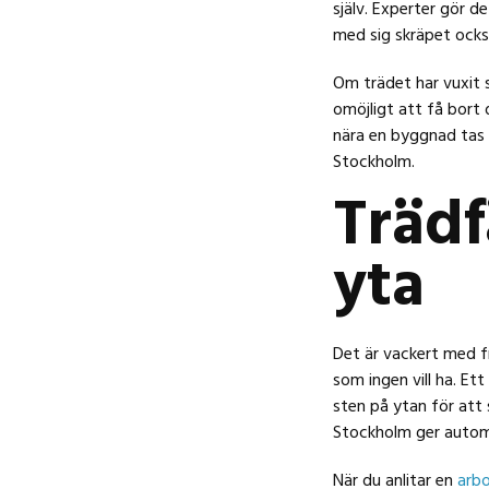
själv. Experter gör d
med sig skräpet också
Om trädet har vuxit sn
omöjligt att få bort 
nära en byggnad tas d
Stockholm.
Trädf
yta
Det är vackert med f
som ingen vill ha. Ett 
sten på ytan för att s
Stockholm ger automa
När du anlitar en
arbo