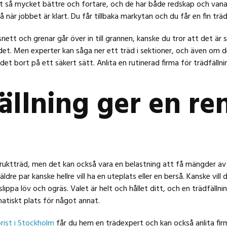
et så mycket bättre och fortare, och de har både redskap och vana
 när jobbet är klart. Du får tillbaka markytan och du får en fin trä
ett och grenar går över in till grannen, kanske du tror att det är sv
det. Men experter kan såga ner ett träd i sektioner, och även om d
et bort på ett säkert sätt. Anlita en rutinerad firma för trädfällnin
ällning ger en re
ruktträd, men det kan också vara en belastning att få mängder av 
äldre par kanske hellre vill ha en uteplats eller en berså. Kanske vill 
lippa löv och ogräs. Valet är helt och hållet ditt, och en trädfällnin
tiskt plats för något annat.
rist i Stockholm
får du hem en trädexpert och kan också anlita fir