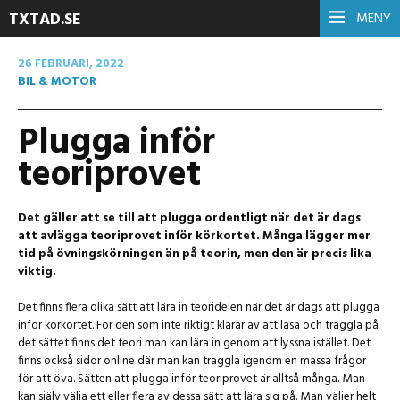
TXTAD.SE
MENY
26 FEBRUARI, 2022
BIL & MOTOR
Plugga inför
teoriprovet
Det gäller att se till att plugga ordentligt när det är dags
att avlägga teoriprovet inför körkortet. Många lägger mer
tid på övningskörningen än på teorin, men den är precis lika
viktig.
Det finns flera olika sätt att lära in teoridelen när det är dags att plugga
inför körkortet. För den som inte riktigt klarar av att läsa och traggla på
det sättet finns det teori man kan lära in genom att lyssna istället. Det
finns också sidor online där man kan traggla igenom en massa frågor
för att öva. Sätten att plugga inför teoriprovet är alltså många. Man
kan själv välja ett eller flera av dessa sätt att lära sig på. Man väljer helt