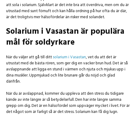
att sola i solarium. Självklart är det inte bra att överdriva, men om du är
utrustad med sunt förnuft och kan hålla ordning på hur ofta du är där,
är det troligtvis mer hälsofördelar än risker med solandet.
Solarium i Vasastan är populära
mål för soldyrkare
När du väljer att gå till ditt
solarium i Vasastan
, vet du att det är
utrustat med de bästa rören, som ger dig en vacker brun hud. Det är så
avslappnande att ligga en stund i värmen och njuta och mjukas upp i
dina muskler. Uppmjukad och lite brunare går du nöjd och glad
därifrån.
När du är avslappnad, kommer du uppleva att den stress du tidigare
kände av inte längre är så betydelsefull. Den har inte längre samma
grepp om dig. Det är en hälsofördel som uppväger mycket i livet. För är
det något som är farligt så är det stress. Solarium kan få dig lugn.