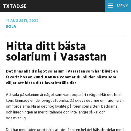
TXTAD.SE
MENY
11 AUGUSTI, 2022
SOLA
Hitta ditt bästa
solarium i Vasastan
Det finns alltid något solarium i Vasastan som har blivit en
favorit hos en kund. Kanske kommer du bli den nästa som
väljer att hitta ditt favoritställe där.
Att sola på solarium är något som varit populärt i vågor. När det först
kom, lämnade en del övrigt att önska. Då skrevs det mer om farorna än
om fördelarna. Nu är det hög kvalité på rören som sitter i bäddarna,
och inredningen är mer tilltalande och inte längre så kal och
ogästvänlig.
Det har med tiden upptäckts att det finns en hel del hälsofördelar med