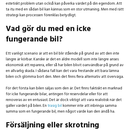
estetiskt problem utan också kan påverka värdet på din egendom. Att
ta itu med en sådan bil kan kännas som en stor utmaning. Men med rätt
strategi kan processen förenklas betydligt.
Vad gör du med en icke
fungerande bil?
Ett vanligt scenario är att en bil blir stående på grund av att den inte
längre är körbar. Kanske är det en äldre modell som inte längre anses
ekonomisk att reparera, eller så har bilen blivit oanvändbar på grund av
en allvarlig skada. I sådana fall kan det vara frestande att bara lämna
bilen och glömma bort den. Men det finns flera alternativ att överväga.
För det första kan bilen säljas som den är. Det finns faktiskt en marknad
för icke fungerande bilar, antingen för reservdelar eller för att
renoveras av en entusiast. Det är dock viktigt att vara realistisk när det
gäller värdet på bilen. En
trasig bil
kommer inte att inbringa samma
summa som en fungerande bil, men något värde kan den ändå ha.
Försäljning eller skrotning