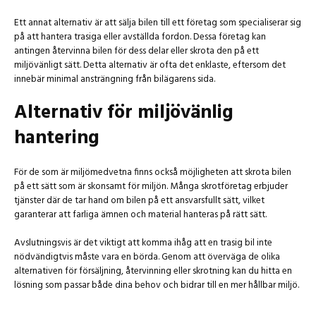
Ett annat alternativ är att sälja bilen till ett företag som specialiserar sig
på att hantera trasiga eller avställda fordon. Dessa företag kan
antingen återvinna bilen för dess delar eller skrota den på ett
miljövänligt sätt. Detta alternativ är ofta det enklaste, eftersom det
innebär minimal ansträngning från bilägarens sida.
Alternativ för miljövänlig
hantering
För de som är miljömedvetna finns också möjligheten att skrota bilen
på ett sätt som är skonsamt för miljön. Många skrotföretag erbjuder
tjänster där de tar hand om bilen på ett ansvarsfullt sätt, vilket
garanterar att farliga ämnen och material hanteras på rätt sätt.
Avslutningsvis är det viktigt att komma ihåg att en trasig bil inte
nödvändigtvis måste vara en börda. Genom att överväga de olika
alternativen för försäljning, återvinning eller skrotning kan du hitta en
lösning som passar både dina behov och bidrar till en mer hållbar miljö.