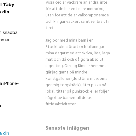
Vissa ord är vackrare än andra, inte
 I Täby
för att de har en finare innebörd,
a din
utan för att de är välkomponerade
och klingar vackert samt ser bra ut i
text.
en snabba
immar,
Jag bor med mina barn i en
Stockholmsförort och tillbringar
mina dagar med att skriva, läsa, laga
mat och då och då göra absolut
ingenting. Om jag lämnar hemmet
går jag gärna på mindre
konstgallerier (de större museerna
a iPhone-
ger mig torgskräck), äter pizza på
lokal, tittar på punkrock eller följer
något av barnen till deras
fritidsaktiviteter.
a
Senaste inläggen
a din