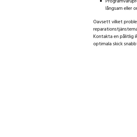
Programvarupro
långsam eller o
Oavsett vilket proble
reparationstjänsterna
Kontakta en pålitlig i
optimala skick snabbt