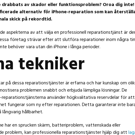
e drabbats av skador eller funktionsproblem? Oroa dig inte!
lificerade alternativ för iPhone-reparation som kan återställ
imala skick på rekordtid.
e aspekterna av att välja en professionell reparationstjänst är d
essa företag strävar efter att slutföra reparationer inom några t
inte behöver vara utan din iPhone i långa perioder.
na tekniker
ar på dessa reparationstjänster är erfarna och har kunskap om olik
gnostisera problemen snabbt och erbjuda lämpliga lösningar. De
-reparationstjänsterna använder högkvalitativa reservdelar för att
nhet fungerar som ny efter reparationen. Detta garanterar inte bar
långvarig hållbarhet.
e har en sprucken skärm, batteriproblem, vattenskada eller
e problem, kan professionella reparationstjänster hjälp dig att
lag