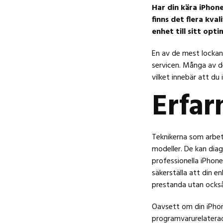
Har din kära iPhon
finns det flera kva
enhet till sitt opt
En av de mest lockand
servicen. Många av d
vilket innebär att du 
Erfar
Teknikerna som arbet
modeller. De kan dia
professionella iPhone
säkerställa att din e
prestanda utan också 
Oavsett om din iPhon
programvarurelaterad