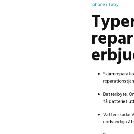
Iphone i Täby
.
Typer
repar
erbju
Skärmreparation
reparationstjän
Batteribyte: Om
få batteriet ut
Vattenskada: Va
nödvändiga åtg