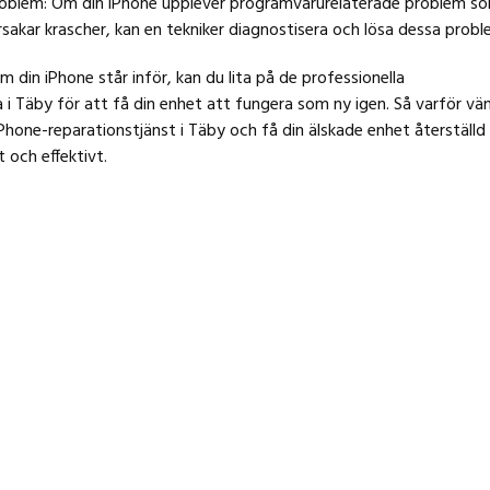
blem: Om din iPhone upplever programvarurelaterade problem s
rsakar krascher, kan en tekniker diagnostisera och lösa dessa probl
m din iPhone står inför, kan du lita på de professionella
 i Täby för att få din enhet att fungera som ny igen. Så varför vä
Phone-reparationstjänst i Täby och få din älskade enhet återställd ti
 och effektivt.