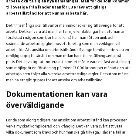
arbete och ta sig an nya utmaningar. Men för de som kommer
till Sverige från länder utanför EU krävs ett giltigt
arbetstillstånd för att kunna arbeta här.
Det finns många skäl till varför människor söker sig till Sverige för att
arbeta. Det kan vara att man har familj eller släktingar här, att man är
förälskad i någon som bor här, eller så har man fått en unik och
spännande arbetsmöjlighet hos ett företag som man verkligen vill
arbeta för. Att ansöka om arbetstillstånd i Sverige behöver inte vara en
omöjlig uppgift, särskilt om man redan har ett anställningsavtal på
plats. Det är viktigt att notera att arbetet måste vara en fast anställning
som möjliggör en försörjning på minst 13 000 kronor per månad och att
arbetsgivaren följer alla svenska arbetsrättsliga regler. Dessutom måste
man ha ett giltigt pass för att ansöka om arbetstillstånd.
Dokumentationen kan vara
överväldigande
För de som aldrig tidigare har ansökt om arbetstillstånd kan processen
verka mycket komplicerad och krånglig. Det kan vara svårt att veta
vilka dokument som krävs och hur man ska gå tillväga. I sådana fall är