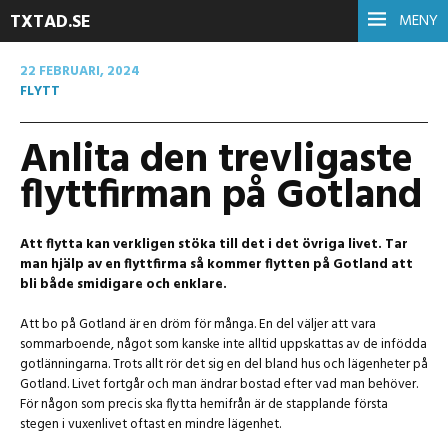
TXTAD.SE
MENY
22 FEBRUARI, 2024
FLYTT
Anlita den trevligaste
flyttfirman på Gotland
Att flytta kan verkligen stöka till det i det övriga livet. Tar
man hjälp av en flyttfirma så kommer flytten på Gotland att
bli både smidigare och enklare.
Att bo på Gotland är en dröm för många. En del väljer att vara
sommarboende, något som kanske inte alltid uppskattas av de infödda
gotlänningarna. Trots allt rör det sig en del bland hus och lägenheter på
Gotland. Livet fortgår och man ändrar bostad efter vad man behöver.
För någon som precis ska flytta hemifrån är de stapplande första
stegen i vuxenlivet oftast en mindre lägenhet.