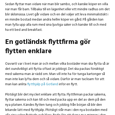
Sedan flyttar man vidare när man blir sambo, och kanske köper en villa
när man får barn. Tillbaka till en lägenhet eller ett mindre radhus om det
blir skilsmässa. Livet går vidare och en del väljer att leva minimalistiskt i
en mindre bostad medan andra hellre köper en gård. På gården kan
man fylla upp alla rum med sina ljuvliga saker och kanske till och med
ha ett bed and breakfast.
En gotländsk flyttfirma gör
flytten enklare
Oavsett var i livet man är och mellan vilka bostäder man ska flytta så är
det oundvikligt att flytta oftast är jobbigt. Det ska packas försiktigt
med sakerna man är rädd om. Man vill inte ha för tunga kartonger så
man inte kan lyfta dem och så vidare. Därför är man tacksam för att
man kan anlita
flytthjälp på Gotland
inför en flytt.
Plötsligt blir det mycket enklare att flytta. Flyttfirman packar sakerna,
flyttar sakerna och kan till och med packa upp en del av dem på den
nya platsen. Kändes flytten tung och jobbig från början så blir den
lekande lätt med flytthjälp. Plötsligt står man i den nya bostaden med